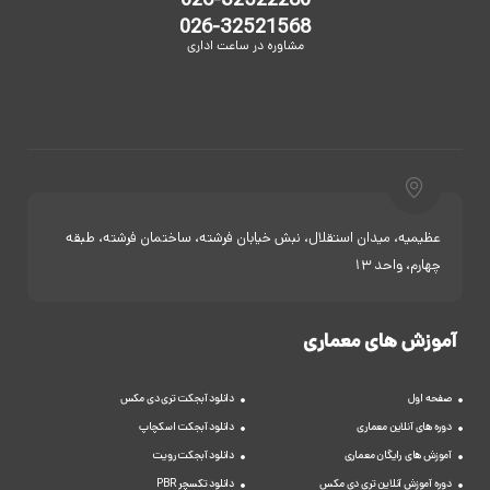
026-32522280
026-32521568
مشاوره در ساعت اداری
عظیمیه، میدان استقلال، نبش خیابان فرشته، ساختمان فرشته، طبقه
چهارم، واحد 13
آموزش های معماری
صفحه اول
دانلود آبجکت تری دی مکس
دوره های آنلاین معماری
دانلود آبجکت اسکچاپ
آموزش های رایگان معماری
دانلود آبجکت رویت
دوره آموزش آنلاین تری دی مکس
دانلود تکسچر PBR