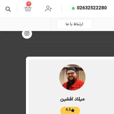
0
02632522280
ارتباط با ما
میلاد افشین
4.5