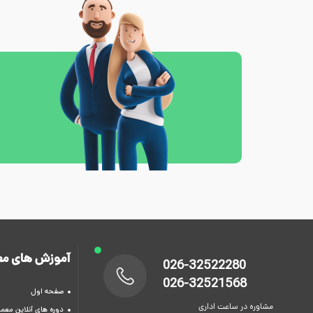
آموزش های مع
026-32522280
026-32521568
صفحه اول
مشاوره در ساعت اداری
دوره های آنلاین معما