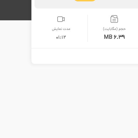
حجم (مگابایت)
مدت نمایش
6.39 MB
01:12