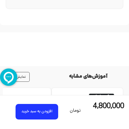
آموزش‌های مشابه
نمایش همه
لینکدین
آموزش 
+کوچینگ+طراحی
ویر
4,800,000
سایت
تومان
افزودن به سبد خرید
5.00