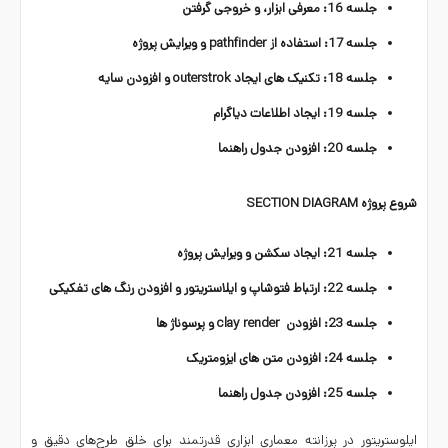
جلسه 16: معرفی ابزار، و خروجی گرفتن
جلسه 17: استفاده از pathfinder و ویرایش پروژه
جلسه 18: تکنیک های ایجاد outerstrok و افزودن سایه
جلسه 19: ایجاد اطلاعات دیاگرام
جلسه 20: افزودن جدول راهنما
شروع پروژه SECTION DIAGRAM
جلسه 21: ایجاد سکشن و ویرایش پروژه
جلسه 22: ارتباط فتوشاپ و ایلاستریتور و افزودن رنگ های تفکیکی
جلسه 23: افزودن clay render و پرسوناژ ها
جلسه 24: افزودن متن های ایزومتریک
جلسه 25: افزودن جدول راهنما
ایلوستریتور
در پرزانته معماری ابزاری قدرتمند برای خلق طرح‌های دقیق و