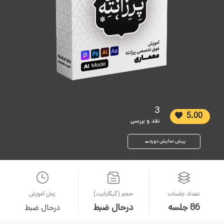
3
5.00
نقد و بررسی
پیش نمایش دوره
تعداد جلسات
حجم (گیگابایت)
زمان آموزش
86 جلسه
درحال ضبط
درحال ضبط