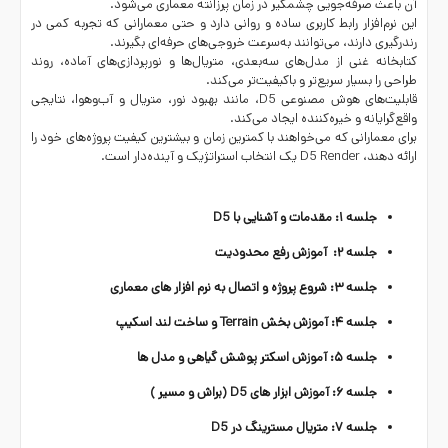
آن باعث صرفه‌جویی چشمگیر در زمان پرزانته معماری می‌شود.
این نرم‌افزار رابط کاربری ساده و روانی دارد و حتی معمارانی که تجربه کمی در
رندرگیری دارند، می‌توانند به‌سرعت خروجی‌های حرفه‌ای بگیرند.
کتابخانه غنی از مدل‌های سه‌بعدی، متریال‌ها و نورپردازی‌های آماده، روند
طراحی را بسیار سریع‌تر و باکیفیت‌تر می‌کند.
قابلیت‌های هوش مصنوعی D5، مانند بهبود نور، متریال و آب‌وهوا، نتایجی
واقع‌گرایانه و خیره‌کننده ایجاد می‌کند.
برای معمارانی که می‌خواهند با کمترین زمان و بیشترین کیفیت پروژه‌های خود را
ارائه دهند، D5 Render یک انتخاب استراتژیک و آینده‌دار است.
جلسه ۱: مقدمات و آشنایی با D5
جلسه ۲: آموزش رفع محدودیت
جلسه ۳: شروع پروژه و اتصال به نرم افزار های معماری
جلسه ۴: آموزش بخش Terrain و ساخت لند اسکیپ
جلسه ۵: آموزش اسکتر پوشش گیاهی و مدل ها
جلسه ۶: آموزش ابزار های D5 (براش و مسیر )
جلسه ۷: متریال مسترینگ در D5