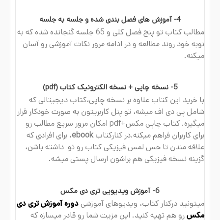
4- آموزش های فصل بندی شده و جلسه به جلسه​
مطالب کتاب تو پنج فصل کلی و 65 جلسه گنجانده شده که به
نوبه خود روند مطالعه و در ادامه مرور نکات آموزشی رو آسان
میکنه.
5- نسخه چاپی + نسخه الکترونیک کتاب (pdf)
با خرید این کتاب علاوه بر نسخه چاپی،کتاب دیجیتالی که
شامل پی دی اف میشه، تو پنل کاربریتون به صورت خودکار قرار
میگیره. کتاب چاپی مکس+pdf امکان مرور سریع مطالب رو
برای کاربران فراهم میکنه.در کنارکتاب
ebook
، برای افرادی که
علاقه مندن تا حس لمس فیزیکی کتاب رو تو داشته باشن،
گزینه نسخه فیزیکی هم براشون ارسال پستی میشه.
6- آموزش ویدیویی تری دی مکس
میتونید درکنار کتاب، ویدیوهای آموزشی
دوره آموزش تری دی
مکس
رو هم تهیه کنید. این مزیت شما رو قادر میسازه که