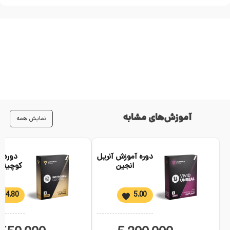
آموزش‌های مشابه
نمایش همه
دوره آموزش آنریل
دوره 
انجین
کوچینگ
4.80
5.00