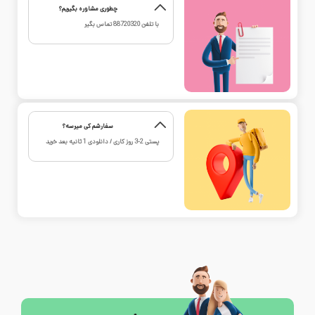
چطوری مشاوره بگیریم؟
با تلفن
88720320
تماس بگیر
سفارشم کی میرسه؟
پستی 2-3 روز کاری / دانلودی 1 ثانیه بعد خرید