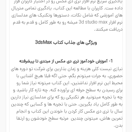
یادگیری سریع نرم افزار تری دی مکس رو در اختیار کاربران قرار
داده ست. کاربران با مطالعه این کتاب، یادگیری تمامی متریال
های آموزشی که شامل نکات، دستورها وتکنیک های مدلسازی
نرم افزار 3d studio max میشه رو به طور کامل و قدم به قدم
دریافت میکنند.
ویژگی های جذاب کتاب 3dsMax​
1- آموزش خودآموز تری دی مکس از مبتدی تا پیشرفته​
نیازی نیست کلی هزینه و زمان بذارین برای شرکت تو دوره های
حضوری، به جرات میتونم بگم، حتی اگه قبلا هیچ آشنایی با
محیط این نرم افزار نداشتین، این کتاب میتونه نیاز شما رو
برای رسیدن به سطح حرفه ای برآورده کنه. چه تازه کار باشید و
چه با تجربه میتونید هر تکنیکی رو که برای مدلسازی نیاز دارین
به طور کامل یاد بگیرین. حتی با تجربه ها و کسایی که چندین
سال با تری دی مکس کار کردن با خوندن این کتاب و انجام
تمرین هاش، میتونن چندین مرتبه سطح خودشون رو ارتقا
بدن.