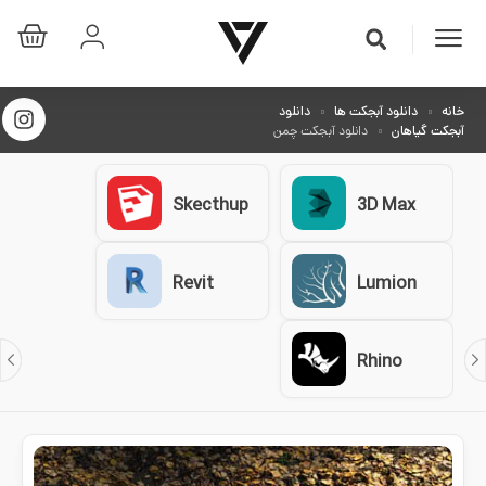
خانه
دانلود آبجکت ها
دانلود
آبجکت گیاهان
دانلود آبجکت چمن
Skecthup
3D Max
Revit
Lumion
Rhino