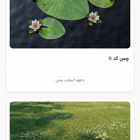
چمن کد ۱۱
دانلود آبجکت چمن