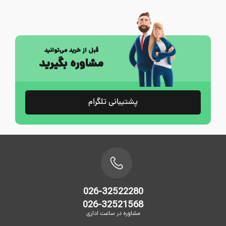
قبل از خرید می‌توانید
مشاوره بگیرید
پشتیبانی تلگرام
026-32522280
026-32521568
مشاوره در ساعت اداری