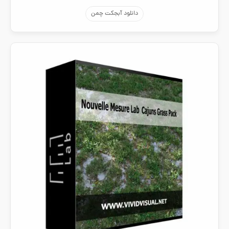
دانلود آبجکت چمن