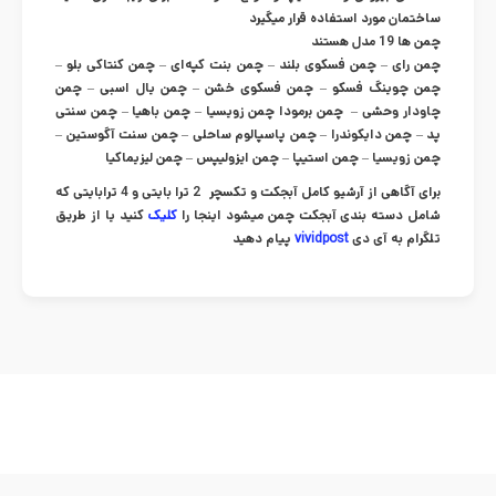
ساختمان مورد استفاده قرار میگیرد
چمن ها 19 مدل هستند
چمن رای – چمن فسکوی بلند – چمن بنت کپه‌ای – چمن کنتاکی بلو –
چمن چوینگ فسکو – چمن فسکوی خشن – چمن یال اسبی – چمن
چاودار وحشی – چمن برمودا چمن زویسیا – چمن باهیا – چمن سنتی
پد – چمن دایکوندرا – چمن پاسپالوم ساحلی – چمن سنت آگوستین –
چمن زویسیا – چمن استیپا – چمن ایزولیپس – چمن لیزیماکیا
برای آگاهی از آرشیو کامل آبجکت و تکسچر 2 ترا بایتی و 4 ترابایتی که
شامل دسته بندی آبجکت چمن میشود اینجا را
کلیک
کنید یا از طریق
تلگرام به آی دی
vividpost
پیام دهید