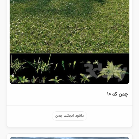
چمن کد ۱۰
دانلود آبجکت چمن