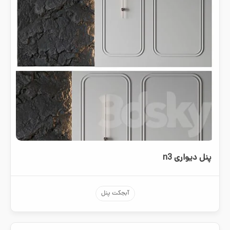
پنل دیواری n3
آبجکت پنل