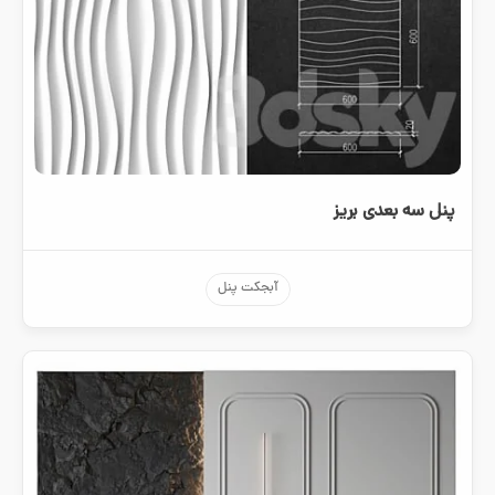
پنل سه بعدی بریز
آبجکت پنل