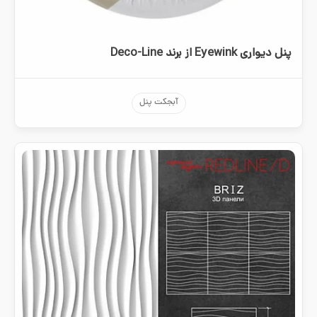
پنل دیواری Eyewink از برند Deco-Line
آبجکت پنل