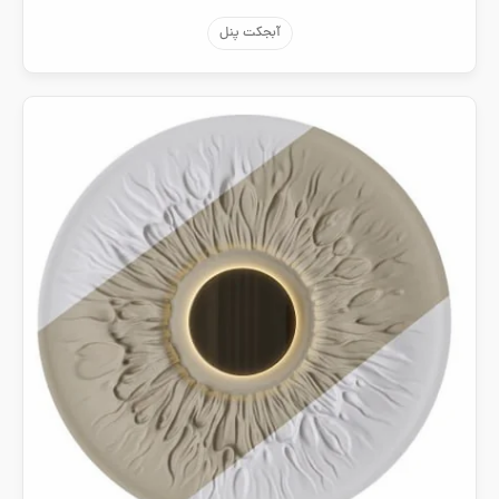
آبجکت پنل