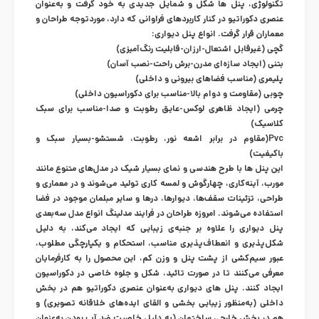
تکنولوژی، پنل ها شکل و شمایل جدیدی به خود گرفت و به‌عنوان
عنصری دکوراتیو در کنار کاربردهای فراوانی که دارد، موردتوجه طراحان و
معماران قرار گرفت. انواع پنل دیواری:
گچی (غیرقابل اشتعال-ارزان-قابلیت رنگ‌آمیزی)
بتنی (ایجاد سازه‌ای مدرن-برش راحت-نصب آسان)
پلیمری (مناسب فضاهای بیرونی و داخلی)
چوبی (مقاومت و دوام بالا-مناسب برای دکوراسیون داخلی)
چرمی (ایجاد ظاهری لوکس-عایق رطوبت و صدا-مناسب برای سبک
کلاسیک)
Pvc(مقاوم در برابر اشعه نور، رطوبت، شستشو-بسیار سبک و
باکیفیت)
این پنل ها با طرح هندسی و نمای بسیار شیک در مدل‌های متنوع مانند
مورب، آینه‌کاری، چهارگوش و لمسه کاری تولید می‌شوند و در معماری و
طراحی، تزئینات سقف‌ها، دیوارها، درها و سایر مبلمان موجود در فضا
استفاده می‌شوند. امروزه طراحان در فرایند مدلینگ انواع مدل سه‌بعدی
پنل دیواری را علاوه بر جنبه‌ی زیبایی که ایجاد می‌کند، به دلیل
شکل‌پذیری و انعطاف‌پذیری مناسب، استحکام و یکپارچگی مطلوب،
عبور سیم‌کشی از پشت پنل و وزن کم، این محصول را به کارفرمایان
معرفی می‌کنند تا در صورت تائید، شکل و جلوه خاصی در دکوراسیون
ایجاد کنند. پنل های دیواری به‌عنوان عنصری دکوراتیو هم در بخش
داخلی (به‌منظور زیبایی بخشی و القای ایده‌های خلاقانه تصویری) و