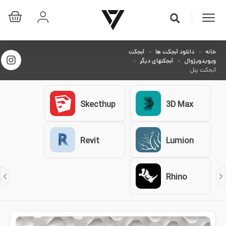
خانه
دانلود آبجکت ها
آبجکت
ویویدویژوال
آبجکتهای دیگر
آبجکت پنل
Skecthup
3D Max
Revit
Lumion
Rhino