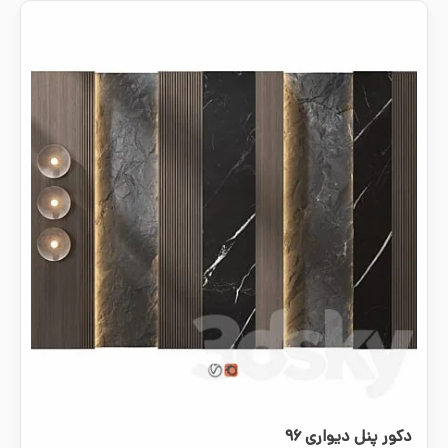
دکور پنل دیواری ۹۶