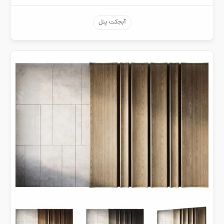
آبجکت پنل