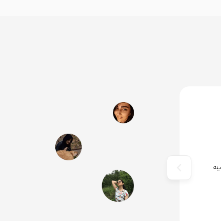
ویوید ویژوال یک تیم حرفه ای به تمام معناست. آموزش حرفه ای، 
حرفه ای.
پریسا سیف اللهی