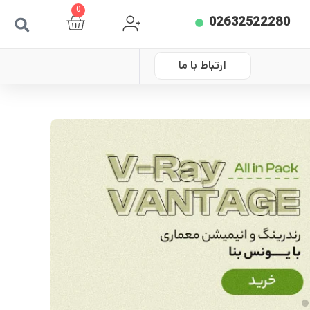
0
02632522280
ارتباط با ما