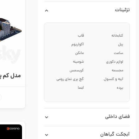
تزئینات
کتابخانه
قاب
پنل
آکواریوم
ساعت
مانکن
لوازم دکوری
شومینه
مجسمه
کریسمس
مدل کم پ
آینه و کنسول
گچ بری نمای رومی
پرده
آبنما
فضای داخلی
آبجکت‌ گیاهان