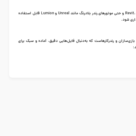
آبجکت‌های این مجموعه با فرمت FBX نیز ارائه شده‌اند تا در نرم‌افزارهایی مانند Revit، SketchUp، Rhino و حتی موتورهای رندر بلادرنگ مانند Unreal و Lumion قابل استفاده
داری شود.
بازی‌سازان و رندرکارهاست که به‌دنبال فایل‌هایی دقیق، آماده و سبک برای
: