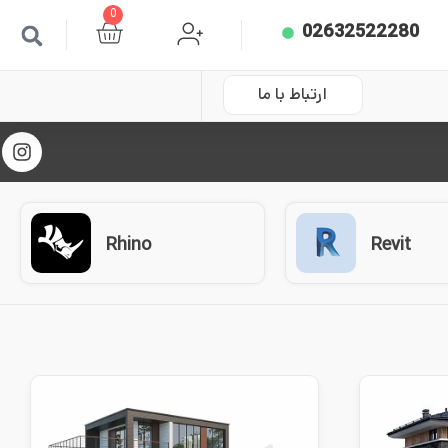
0
02632522280
ارتباط با ما
Rhino
Revit