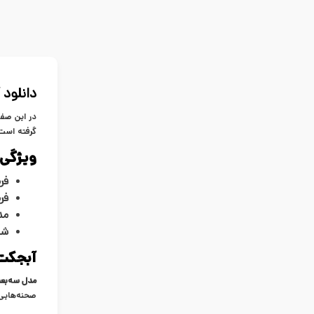
دانلود آب
در این صفح
گرفته است.
ویژگی‌
فر
فر
مد
شا
آبجکت 
مدل سه‌بع
صحنه‌هایی 