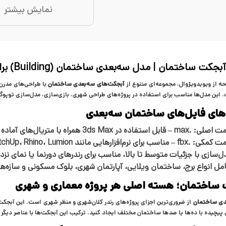
نمایش بیشتر
جکت ساختمان | مدل سه‌بعدی ساختمان (Building) برای 3ds Max
ه از ویویدویژوال، مجموعه‌ای متنوع از
آبجکت‌های سه‌بعدی ساختمان
با طراحی‌های مدرن،
 این مدل‌ها مناسب برای استفاده در پروژه‌های طراحی شهری، بازی‌سازی، مدل‌سازی توپوگر
های فایل‌های ساختمان سه‌بعدی
مت اصلی:
.max
– قابل استفاده در 3ds Max همراه با متریال‌های آماده برای V-Ray و Corona
مت کمکی:
.fbx
– مناسب برای نرم‌افزارهایی مانند Revit، SketchUp، Rhino، Lumion و Unreal Engine
ل‌سازی با جزئیات متوسط تا بالا، مناسب برای رندرهای دورنما یا نمای نز
مل انواع برج، ساختمان ویلایی، آپارتمان شهری، بلوک مسکونی و سازه‌ه
ساختمان؛ هسته اصلی هر پروژه معماری و شهری
دی ساختمان
از ضروری‌ترین اجزای پروژه‌های رندر کلان‌شهری و منظر شهری است. این آبجکت‌ه
پیچیده با ده‌ها یا صدها ساختمان مختلف ایجاد کنید. ترکیب این آبجکت‌ها با عناصر دیگر (