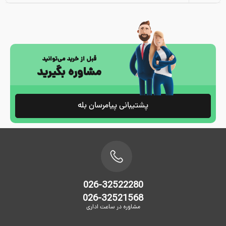
قبل از خرید می‌توانید
مشاوره بگیرید
پشتیبانی پیامرسان بله
026-32522280
026-32521568
مشاوره در ساعت اداری