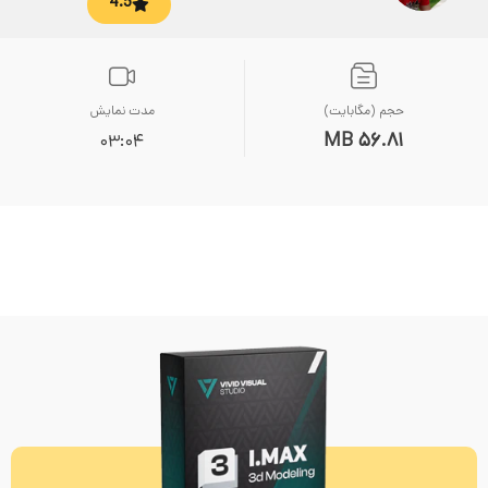
4.5
حجم (مگابایت)
مدت نمایش
56.81 MB
03:04