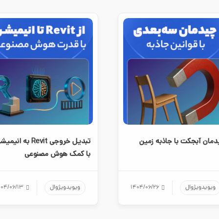
مان آبجکت با جاذبه زمین
تبدیل خروجی Revit به انیم
با کمک هوش مصنوعی
ویویدویژوال
۱۴۰۴/۰۶/۲۶
ویویدویژوال
۴۰۴/۰۶/۱۳