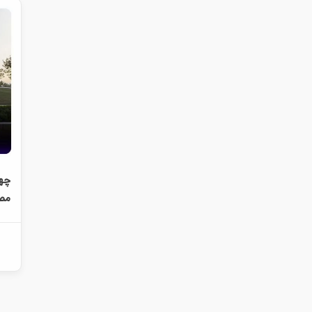
چها
مص