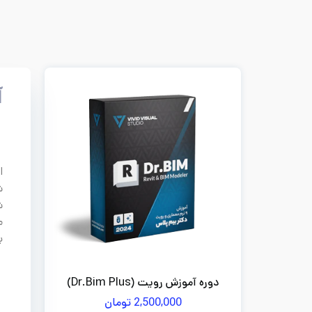
آ
ا
شدن ب
ش
م
ب
دوره آموزش رویت (Dr.Bim Plus)
2,500,000
تومان