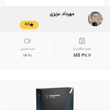
مهرداد عزیزی
4.5
حجم (مگابایت)
مدت نمایش
47.7 MB
14:20