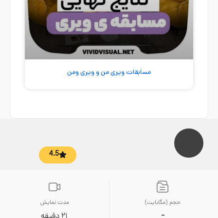
مسابقات ویری من و ویری ومن
4.5
حجم (مگابایت)
مدت نمایش
-
21 دقیقه