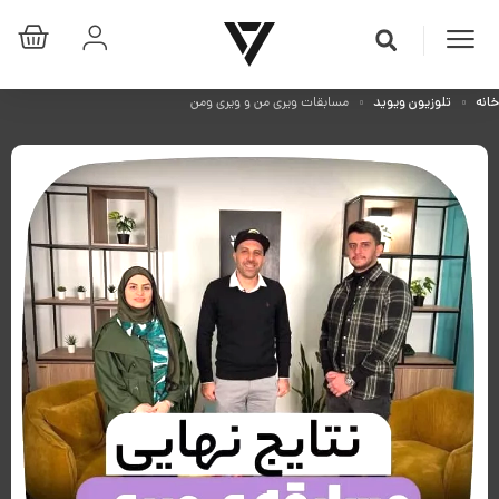
خانه
تلوزیون ویوید
مسابقات ویری من و ویری ومن