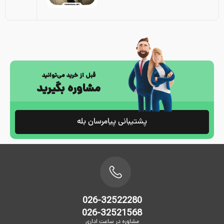
قبل از خرید می‌توانید
مشاوره بگیرید
پشتیبانی پیامرسان بله
026-32522280
026-32521568
مشاوره در ساعت اداری