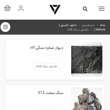
خانه
دسته‌بندی
دانلود تکسچر (
texture )
تکسچر سنگ rock
دیوار صخره سنگی n9
تکسچر سنگ rock
سنگ سخت 313