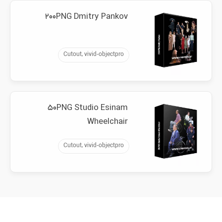
۲۰۰PNG Dmitry Pankov
Cutout, vivid-objectpro
۵۰PNG Studio Esinam
Wheelchair
Cutout, vivid-objectpro