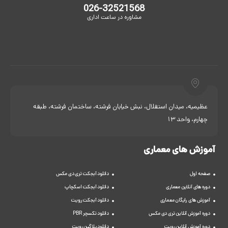
026-32521568
مشاوره در ساعت اداری
عظیمیه، میدان استقلال، نبش خیابان فرشته، ساختمان فرشته، طبقه
چهارم، واحد 13
آموزش های معماری
صفحه اول
دانلود آبجکت تری دی مکس
دوره های آنلاین معماری
دانلود آبجکت اسکچاپ
آموزش های رایگان معماری
دانلود آبجکت رویت
دوره آموزش آنلاین تری دی مکس
دانلود تکسچر PBR
دوره آموزش آنلاین رویت
دانلود پلاگین رویت