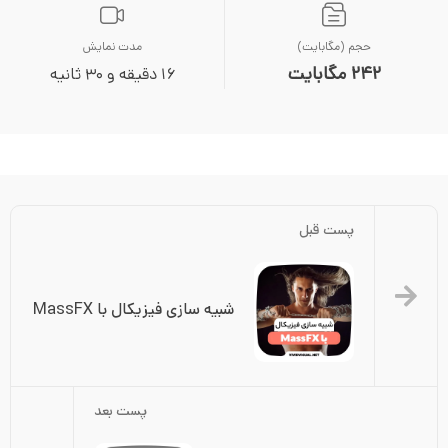
حجم (مگابایت)
مدت نمایش
242 مگابایت
16 دقیقه و 30 ثانیه
پست قبل
شبیه سازی فیزیکال با MassFX
پست بعد