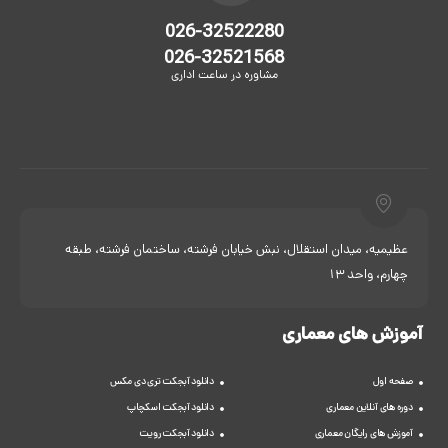
026-32522280
026-32521568
مشاوره در ساعت اداری
عظیمیه، میدان استقلال، نبش خیابان فرشته، ساختمان فرشته، طبقه
چهارم، واحد 13
آموزش های معماری
صفحه اول
دانلود آبجکت تری دی مکس
دوره های آنلاین معماری
دانلود آبجکت اسکچاپ
آموزش های رایگان معماری
دانلود آبجکت رویت