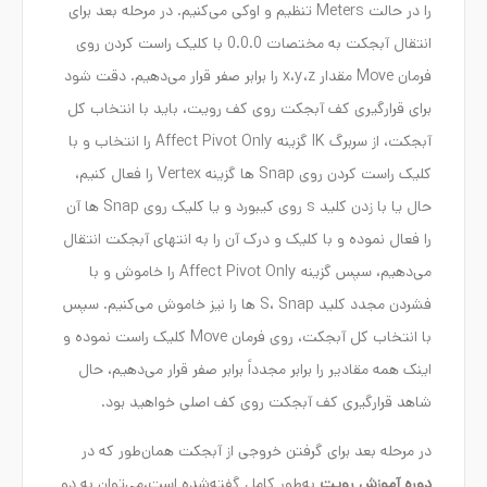
را در حالت Meters تنظیم و اوکی می‌کنیم. در مرحله بعد برای
انتقال آبجکت به مختصات 0.0.0 با کلیک راست کردن روی
فرمان Move مقدار x،y،z را برابر صفر قرار می‌دهیم. دقت شود
برای قرارگیری کف آبجکت روی کف رویت، باید با انتخاب کل
آبجکت، از سربرگ IK گزینه Affect Pivot Only را انتخاب و با
کلیک راست کردن روی Snap ها گزینه Vertex را فعال کنیم،
حال یا با زدن کلید s روی کیبورد و یا کلیک روی Snap ها آن
را فعال نموده و با کلیک و درک آن را به انتهای آبجکت انتقال
می‌دهیم، سپس گزینه Affect Pivot Only را خاموش و با
فشردن مجدد کلید S، Snap ها را نیز خاموش می‌کنیم. سپس
با انتخاب کل آبجکت، روی فرمان Move کلیک راست نموده و
اینک همه مقادیر را برابر مجدداً برابر صفر قرار می‌دهیم، حال
شاهد قرارگیری کف آبجکت روی کف اصلی خواهید بود.
در مرحله بعد برای گرفتن خروجی از آبجکت همان‌طور که در
دوره آموزش رویت
به‌طور کامل گفته‌شده است،می‌توان به دو