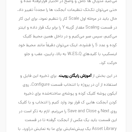
می‌کنید متریال ها کامل و واضح در اختیار قرارگرفته شده و
حتی می‌توان تک‌تک تنظیمات آبجکت ها را مجدداً تغییر داد.
حال باید در مرحله اول Scale کار را تنظیم نمود، برای این کار
در قسمت Scaling مقدار گزینه Y را برابر یک قرار داده و اینتر
می‌کنیم، سپس صبر می‌کنیم و در داخل همین محیط کلیک
کرده و عدد 5 را فشرده، اینک می‌توان دقیقاً مانند محیط خود
اینسکیپ با کلیدهای W،ES،Q به بالا، پایین، عقب و جلو
حرکت کرد.
در این بخش از
آموزش رایگان رویت
، برای ذخیره این فایل و
استفاده از آن در پروژه با انتخاب قسمت Configure، روی
آیکون پوشه کلیک کرده و پوشه‌ی ساخته‌شده برای ذخیره
کردن آبجکت هایی ک قرار بود وارد کنیم را انتخاب و با کلیک
روی Next و Save and Close را می‌زنیم. لازم به ذکر است در
این قسمت باید یک عکس از آبجکت گرفته تا در قسمت
Asset Library یک پیش‌نمایش برای ما به نمایش درآورد. با