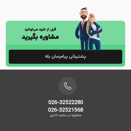
قبل از خرید می‌توانید
مشاوره بگیرید
پشتیبانی پیامرسان بله
026-32522280
026-32521568
مشاوره در ساعت اداری