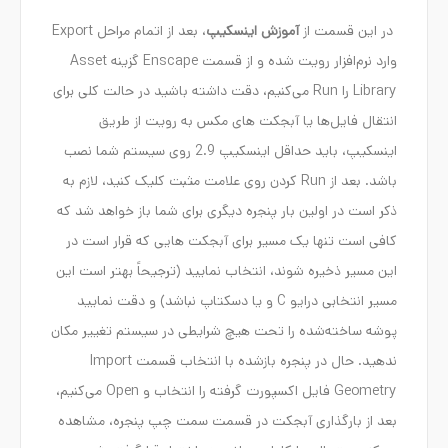
در این قسمت از
آموزش اینسکیپ
، بعد از اتمام مراحل Export
وارد نرم‌افزار رویت شده و از قسمت Enscape گزینه Asset
Library را Run می‌کنیم، دقت داشته باشید در حالت کلی برای
انتقال فایل‌ها یا آبجکت های مکس به رویت از طریق
اینسکیپ، باید حداقل اینسکیپ 2.9 روی سیستم شما نصب
باشد. بعد از Run کردن روی علامت مثبت کلیک کنید، لازم به
ذکر است در اولین بار پنجره دیگری برای شما باز خواهد شد که
کافی است تنها یک مسیر برای آبجکت هایی که قرار است در
این مسیر ذخیره شوند، انتخاب نمایید (ترجیحاً بهتر است این
مسیر انتخابی درایو C و یا دسکتاپ نباشد) و دقت نمایید
پوشه ساخته‌شده را تحت هیچ شرایطی در سیستم تغییر مکان
ندهید. حال در پنجره بازشده با انتخاب قسمت Import
Geometry فایل اکسپورت گرفته را انتخاب و Open می‌کنیم،
بعد از بارگذاری آبجکت در قسمت سمت چپ پنجره، مشاهده