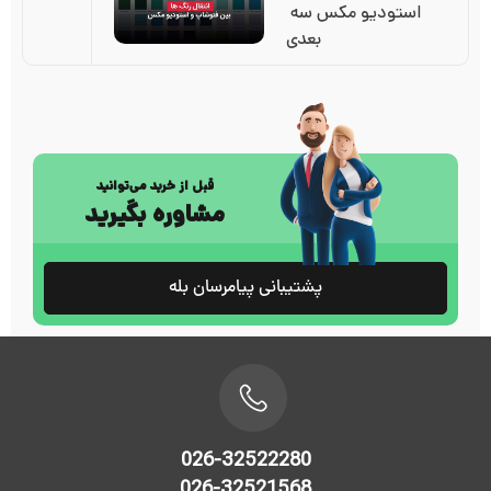
استودیو مکس سه 
بعدی
قبل از خرید می‌توانید
مشاوره بگیرید
پشتیبانی پیامرسان بله
026-32522280
026-32521568