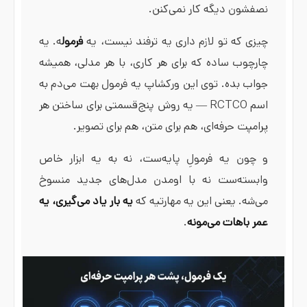
نصفشون دیگه کار نمی‌کنن.
چیزی که تو لازم داری یه ترفند نیست، یه
فرمول
ه. یه
چارچوب ساده که برای هر کاری، با هر مدلی، همیشه
جواب بده. توی این ورکشاپ یه فرمول بهت می‌دم به
اسم RCTCO — یه روش پنج‌قسمتی برای ساختن هر
پرامپت حرفه‌ای، هم برای متن، هم برای تصویر.
و چون یه فرمولِ پایه‌ست، نه به یه ابزار خاص
وابسته‌ست نه با اومدن مدل‌های جدید منسوخ
می‌شه. یعنی این یه مهارتیه که
یه بار یاد می‌گیری، یه
عمر باهات می‌مونه
.