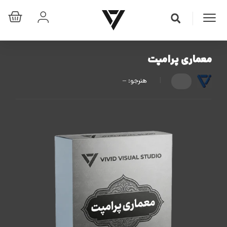
معماری پرامپت
|
هنرجو:
–