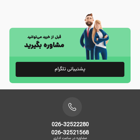
قبل از خرید می‌توانید
مشاوره بگیرید
پشتیبانی تلگرام
026-32522280
026-32521568
مشاوره در ساعت اداری