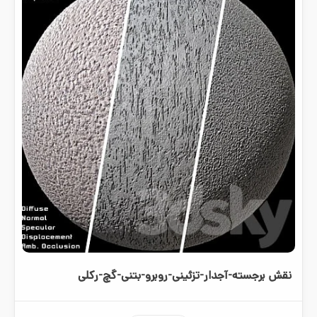
نقش برجسته-آجدار-تزئینی-روبرو-بتنی-گچ-رکلی