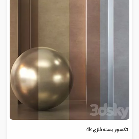
تکسچر بسته فلزی 4k