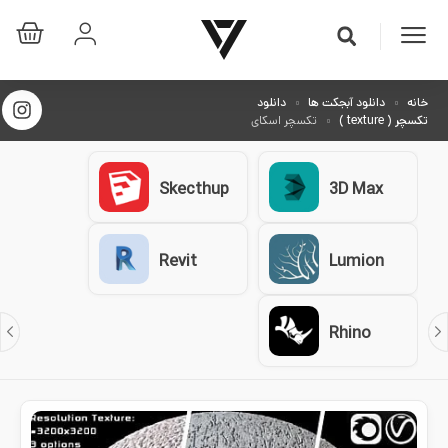
خانه
دانلود آبجکت ها
دانلود
تکسچر ( texture )
تکسچر اسکای
Skecthup
3D Max
Revit
Lumion
Rhino