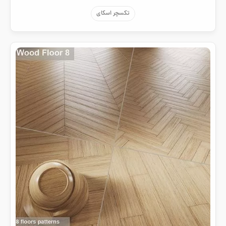
تکسچر اسکای