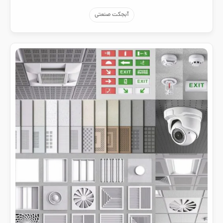
آبجکت صنعتی