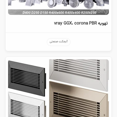
تهویه vray GGX، corona PBR
آبجکت صنعتی