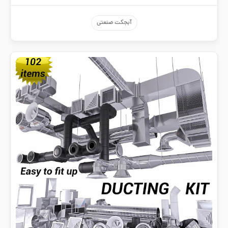
آبجکت صنعتی