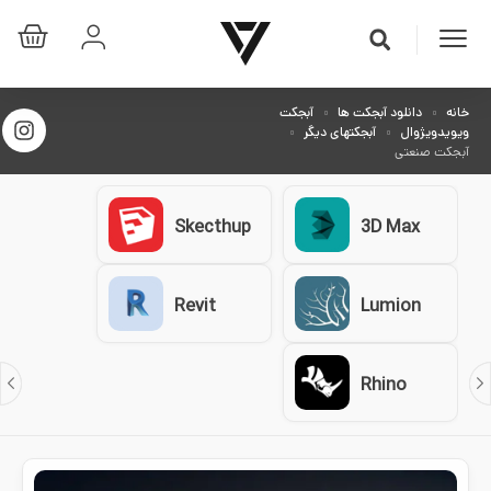
خانه
دانلود آبجکت ها
آبجکت
ویویدویژوال
آبجکتهای دیگر
آبجکت صنعتی
Skecthup
3D Max
Revit
Lumion
Rhino