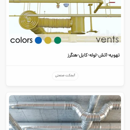
تهویه-آتش-لوله-کابل-هنگرز
آبجکت صنعتی