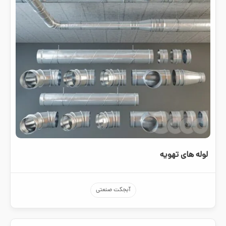
لوله های تهویه
آبجکت صنعتی