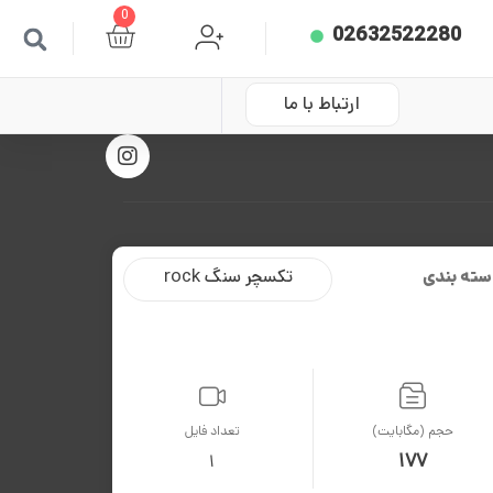
0
02632522280
ارتباط با ما
سته بندی
تکسچر سنگ rock
حجم (مگابایت)
تعداد فایل
177
1