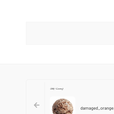
پست بعد
damaged_orange