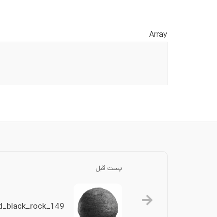
Array
پست قبل
d_black_rock_149