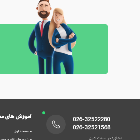
آموزش های مع
026-32522280
026-32521568
صفحه اول
مشاوره در ساعت اداری
دوره های آنلاین معما