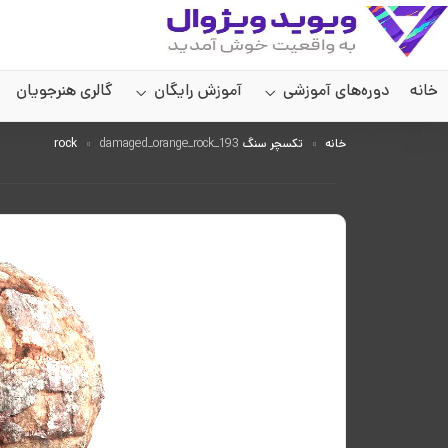
خانه
دوره‌های آموزشی
آموزش رایگان
گالری هنرجویان
سایر صفحات
خانه
تکسچر سنگ rock
damaged_orange_rock_193