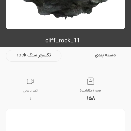
cliff_rock_11
دسته بندی
تکسچر سنگ rock
حجم (مگابایت)
تعداد فایل
158
1