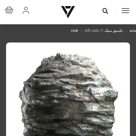
خانه
تکسچر سنگ rock
cliff_rock_11