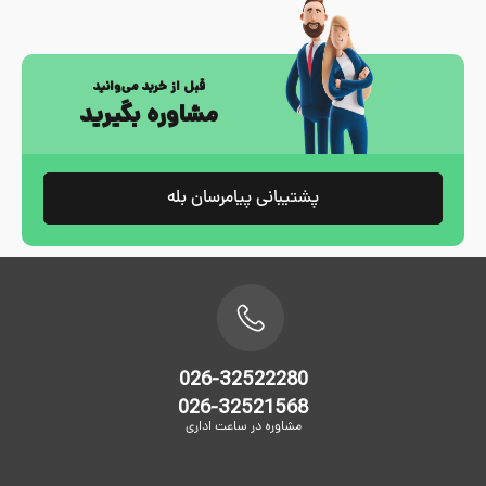
قبل از خرید می‌وانید
مشاوره بگیرید
پشتیبانی پیامرسان بله
026-32522280
026-32521568
مشاوره در ساعت اداری