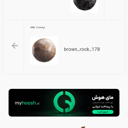
پست بعد
brown_rock_178