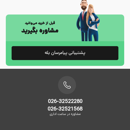
قبل از خرید می‌وانید
مشاوره بگیرید
پشتیبانی پیامرسان بله
026-32522280
026-32521568
مشاوره در ساعت اداری