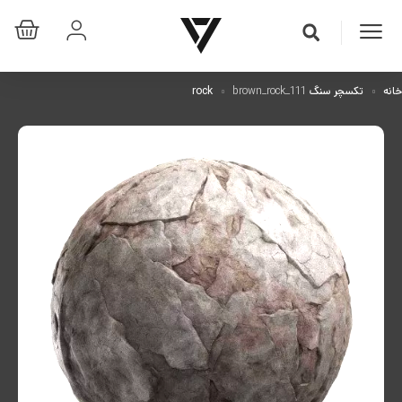
خانه
تکسچر سنگ rock
brown_rock_111