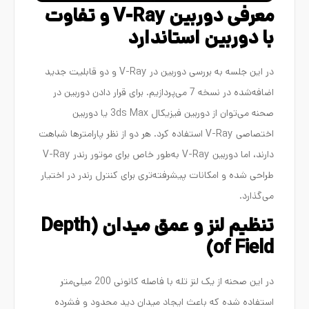
معرفی دوربین V-Ray و تفاوت
با دوربین استاندارد
در این جلسه به بررسی دوربین در V-Ray و دو قابلیت جدید
اضافه‌شده در نسخه 7 می‌پردازیم. برای قرار دادن دوربین در
صحنه می‌توان از دوربین فیزیکال 3ds Max یا دوربین
اختصاصی V-Ray استفاده کرد. هر دو از نظر پارامترها شباهت
دارند، اما دوربین V-Ray به‌طور خاص برای موتور رندر V-Ray
طراحی شده و امکانات پیشرفته‌تری برای کنترل رندر در اختیار
می‌گذارد.
تنظیم لنز و عمق میدان (Depth
of Field)
در این صحنه از یک لنز تله با فاصله کانونی 200 میلی‌متر
استفاده شده که باعث ایجاد میدان دید محدود و فشرده