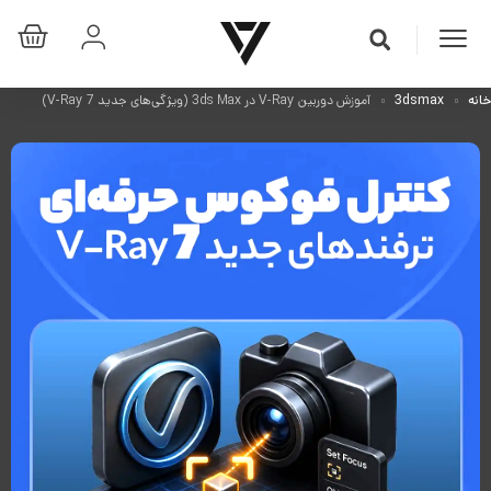
خانه
3dsmax
آموزش دوربین V-Ray در 3ds Max (ویژگی‌های جدید V-Ray 7)