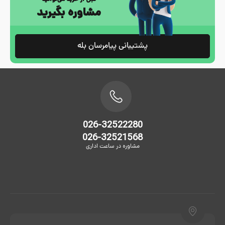
مشاوره بگیرید
پشتیبانی پیامرسان بله
026-32522280
026-32521568
مشاوره در ساعت اداری