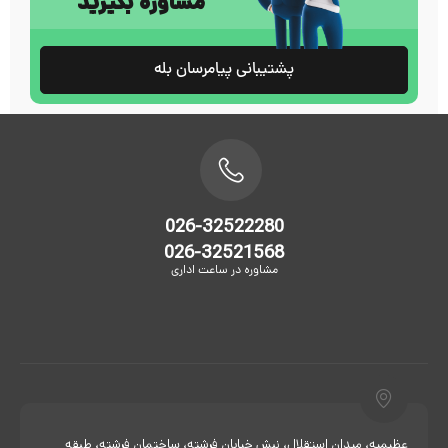
مشاوره بگیرید
پشتیبانی پیامرسان بله
026-32522280
026-32521568
مشاوره در ساعت اداری
عظیمیه، میدان استقلال، نبش خیابان فرشته، ساختمان فرشته، طبقه