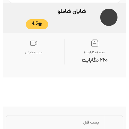
شایان شاملو
4.5
حجم (مگابایت)
مدت نمایش
260 مگابایت
-
پست قبل