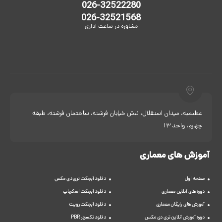
026-32522280
026-32521568
مشاوره در ساعت اداری
عظیمیه، میدان استقلال، نبش خیابان فرشته، ساختمان فرشته، طبقه
چهارم، واحد 13
آموزش های معماری
صفحه اول
دانلود آبجکت تری دی مکس
دوره های آنلاین معماری
دانلود آبجکت اسکچاپ
آموزش های رایگان معماری
دانلود آبجکت رویت
دوره آموزش آنلاین تری دی مکس
دانلود تکسچر PBR