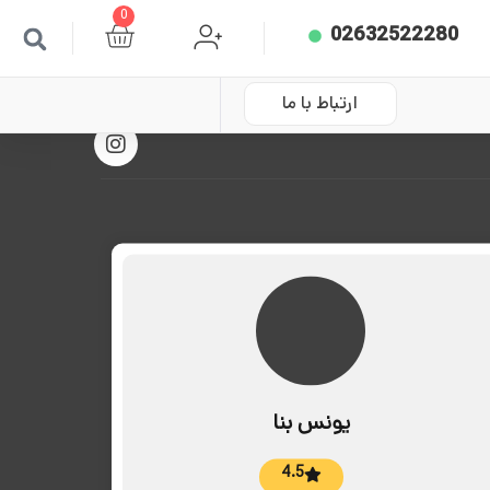
0
02632522280
ارتباط با ما
یونس بنا
4.5