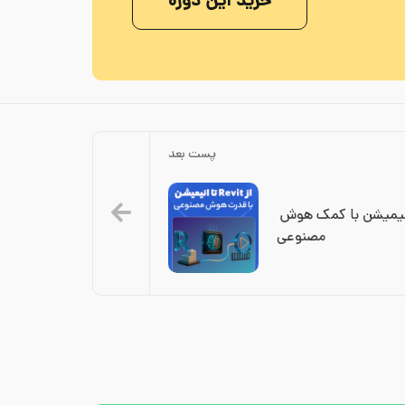
خرید این دوره
پست بعد
تبدیل خروجی Revit به انیمیشن با کمک هوش 
مصنوعی