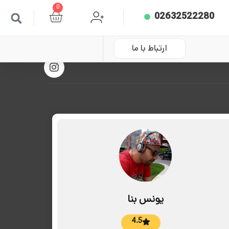
0
02632522280
ارتباط با ما
یونس بنا
4.5