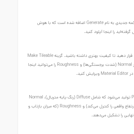
Cosmos Browser را باز کنید. در بخش Materials، دکمه جدیدی به نام Generate اضافه شده است که با هوش
رفته‌اید را اینجا آپلود کنید.
روی Settings کلیک کنید. رزولوشن را روی 2K یا 2048 قرار دهید تا کیفیت بهتری داشته باشید. گزینه Make Tileable
را فعال کنید تا قابلیت تکرار (tiling) داشته باشد. مقدار Normal (شدت برجستگی‌ها) و Roughness را می‌توانید اینجا
نید.
روی Generate کلیک کنید. خیلی سریع یک متریال PBR تولید می‌شود که شامل Diffuse (رنگ پایه متریال)، Normal
(که برجستگی‌ها را کنترل می‌کند)، Displacement (که ارتفاع واقعی را کنترل می‌کند) و Roughness (که میزان بازتاب و
نهایی را تشکیل می‌دهند.