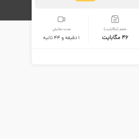
حجم (مگابایت)
مدت نمایش
46 مگابایت
1 دقیقه و 44 ثانیه