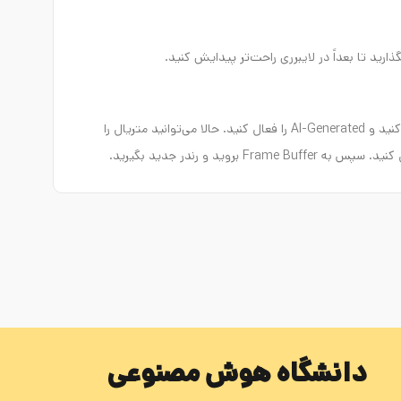
برگردید به بخش Materials. روی Downloaded کلیک کنید و AI-Generated را فعال کنید. حالا می‌توانید متریال را
دانشگاه هوش مصنوعی