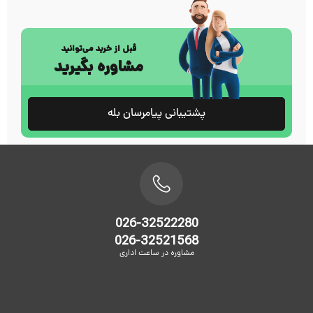
قبل از خرید می‌توانید
مشاوره بگیرید
پشتیبانی پیامرسان بله
026-32522280
026-32521568
مشاوره در ساعت اداری