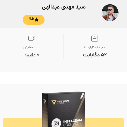
سید مهدی عبدالهی
4.5
حجم (مگابایت)
مدت نمایش
52 مگابایت
8 دقیقه