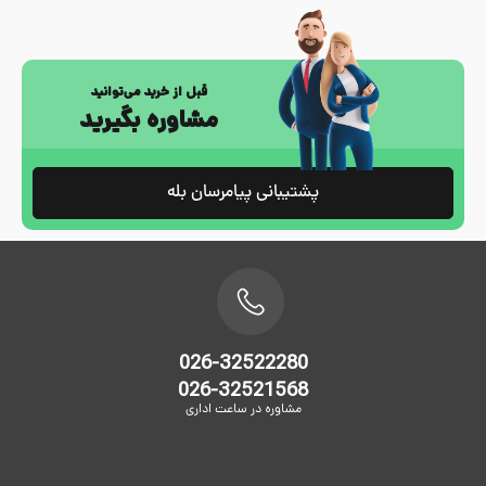
قبل از خرید می‌توانید
مشاوره بگیرید
پشتیبانی پیامرسان بله
026-32522280
026-32521568
مشاوره در ساعت اداری