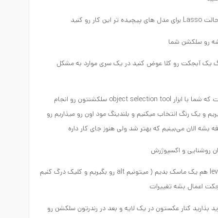
 adjustment ها مثلا بخواید رنگ یک آبجکت رو کلا عوض کنید در یک سری موارد به مشکل
برای این کار از روش دیگه ای استفاده میکنیم به این صورت که شما با ابزار object selection tool سلکشنتون رو انجام
اسم solid color رو در نظر می‌گیریم و یک رنگ انتخاب میکنیم و بلندینگ مود اون رو میذاریم رو
level رو بهتره ببریم زیر لایه ی solid color و به لایه ی level هم یک ماسک بدیم ( میتونیم alt رو بگیریم و کلیک درگ کنیم
آبجکت اعمال بشه تغییرات
ید بذارید کنار عکستون در یک لایه و بعد در رندرتون سلکشن رو