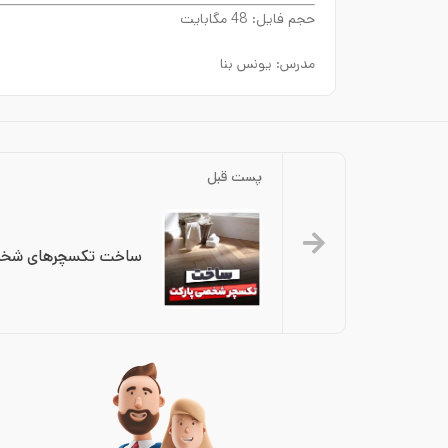
حجم فایل: 48 مگابایت
مدرس: یونس بنا
پست قبل
ساخت تکسچرهای شخصی