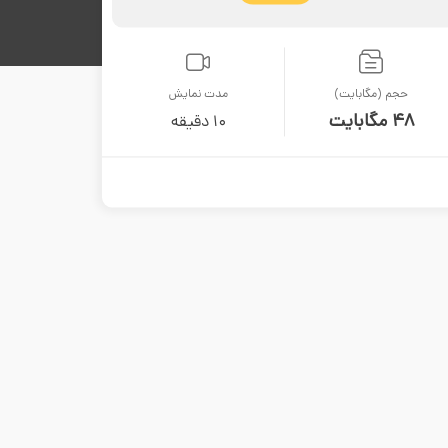
حجم (مگابایت)
مدت نمایش
48 مگابایت
10 دقیقه