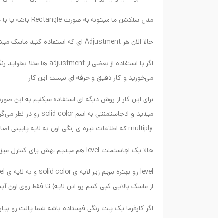
مدل سلکشن ما میتونه به صورت Rectangle باشه یا با حالت Lasso برای مدل های پیچیده تر این کار رو کنید
حالا الان هر Adjustment ای که استفاده کنید ماسک میشه رو سلکشن شما
اگر با استفاده از بعضی از
می‌خورید و کار دقیق و حرفه ای نیست این کار
میدید و ادجاستمنتی به 
multiply که اطلاعات تیره ی رنگی اون به لایه پایینی اضافه بشه الان می‌بینیم که بهتر شد ولی هنوز جای کار داره
حالا یک اجاستمنت level هم میدیم بهش برای کنترل میزان روشنایی و اکسپوژرش
از ماسک بالایی کپی کنیم رو این لایه) تا فقط روی اون 
اگر کارفرما یک پلت رنگی فرستاده باشه شما پالت رو بیار