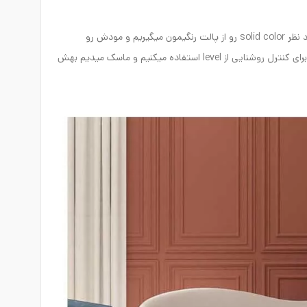
با solid color یک ادجاسمنتی رو اوکی میکنیم و رنگ مورد نظر solid color رو از پالت رنگیمون میگیریم و مودش رو
میذاریم رو multiply که اطلاعات تکسچر زیر حفظ بشه و برای کنترل روشنایی از level استفاده میکنیم و ماسک میدیم بهش