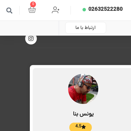
0
02632522280
ارتباط با ما
یونس بنا
4.5