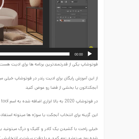
00:00
فوتوشاپ یکی از قدرتمندترین برنامه ها برای ادیت هست
از این آموزش رایگان برای ادیت رندر در فوتوشاپ خیلی می
آبجکتاتون یا بخشی از فضا رو عوض کنید
در فوتوشاپ 2020 به بالا ابزاری اضافه شده به اسم object selection tool
این گزینه برای انتخاب آبجکت یا سوژه ها میتونه استفاد
خیلی راحت با کشیدن یک کادر و کلیک و درگ میتونید یک
شده بود میتونید زوم کنید و با دقت بیشتری انتخابش ک