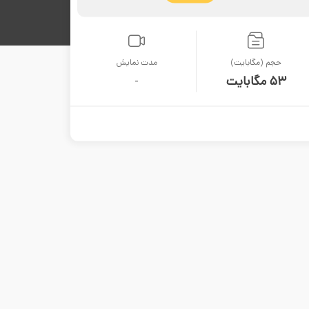
حجم (مگابایت)
مدت نمایش
53 مگابایت
-