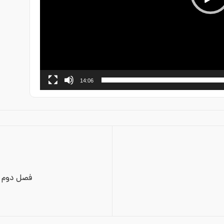
14:06
فصل دوم I-Max پروژه سروستان