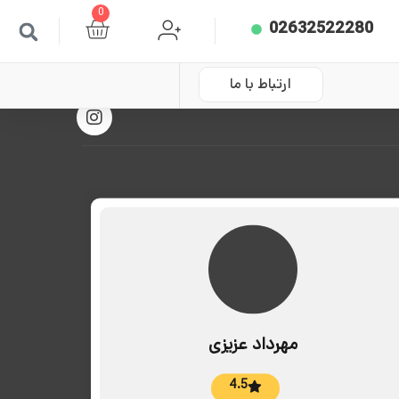
0
02632522280
ارتباط با ما
مهرداد عزیزی
4.5