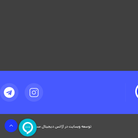
توسعه وبسایت در آژانس دیجیتال مستر ادز