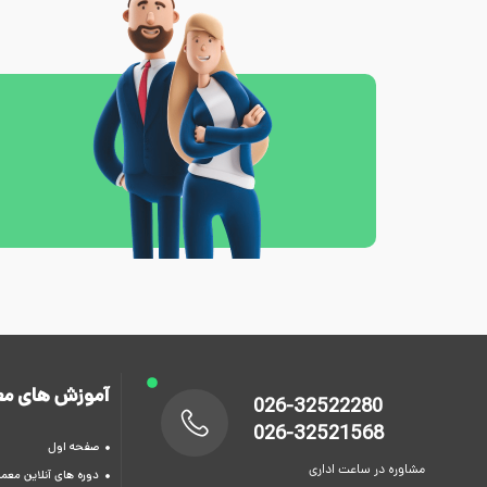
آموزش های مع
026-32522280
026-32521568
صفحه اول
مشاوره در ساعت اداری
دوره های آنلاین معما