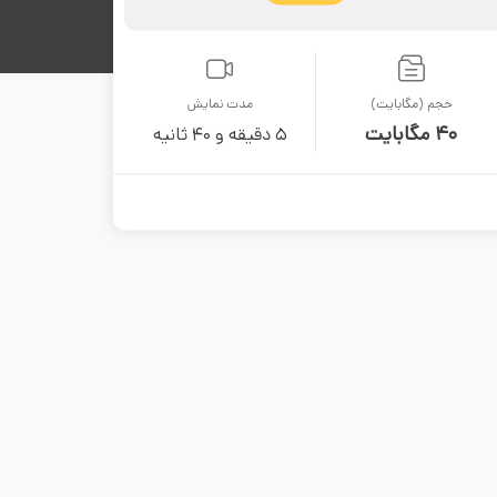
حجم (مگابایت)
مدت نمایش
40 مگابایت
5 دقیقه و 40 ثانیه