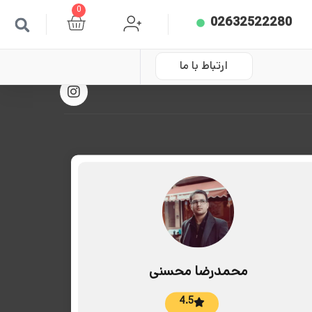
0
02632522280
ارتباط با ما
محمدرضا محسنی
4.5