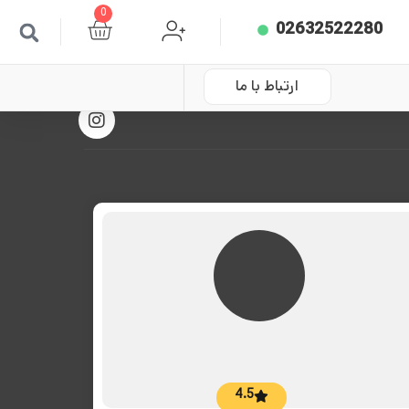
0
02632522280
ارتباط با ما
4.5