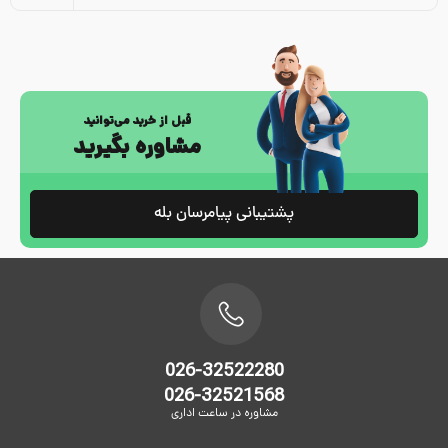
قبل از خرید می‌توانید
مشاوره بگیرید
پشتیبانی پیامرسان بله
026-32522280
026-32521568
مشاوره در ساعت اداری