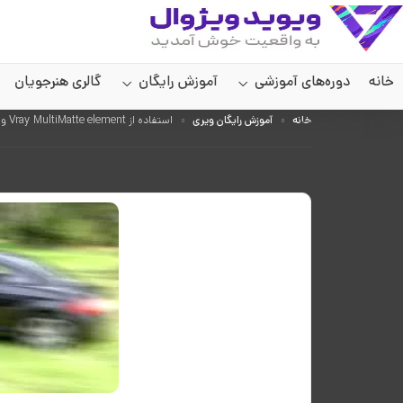
خانه
دوره‌های آموزشی
آموزش رایگان
گالری هنرجویان
سایر صفحات
خانه
آموزش رایگان ویری
استفاده از Vray MultiMatte element و ایجاد جلوه Motion Blur در فتوشاپ