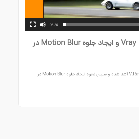
05:20
استفاده از Vray MultiMatte element و ایجاد جلوه Motion Blur در
در این آموزش ویدیویی٬ ابتدا با المنت MultiMatte در V.Ray آشنا شده و سپس نحوه ایجاد جلوه Motion Blur در