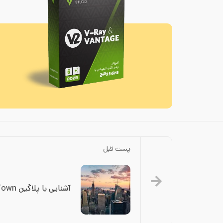
پست قبل
آشنایی با پلاگین GhostTown برای تراکم شهری