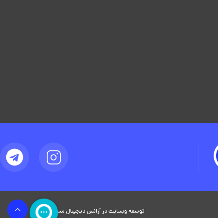
توسعه وبسایت در آژانس دیجیتال مستر ادز