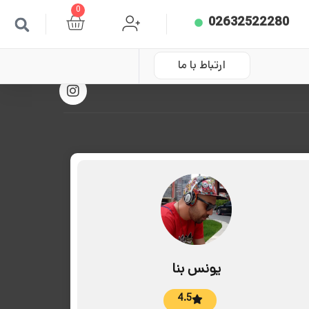
0
02632522280
ارتباط با ما
یونس بنا
4.5