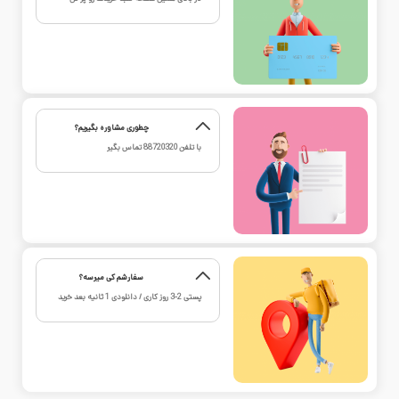
چطوری مشاوره بگیریم؟
با تلفن
88720320
تماس بگیر
سفارشم کی میرسه؟
پستی 2-3 روز کاری / دانلودی 1 ثانیه بعد خرید