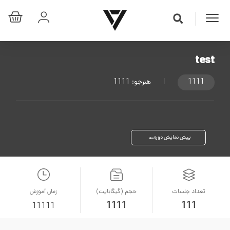
test
1111
|
هنرجو:
1111
پیش نمایش دوره
تعداد جلسات
حجم (گیگابایت)
زمان آموزش
1111
111
11111