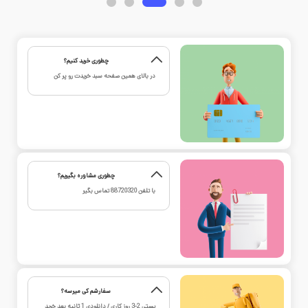
چطوری خرید کنیم؟
در بالای همین صفحه سبد خریدت رو پر کن
چطوری مشاوره بگیریم؟
با تلفن
88720320
تماس بگیر
سفارشم کی میرسه؟
پستی 2-3 روز کاری / دانلودی 1 ثانیه بعد خرید