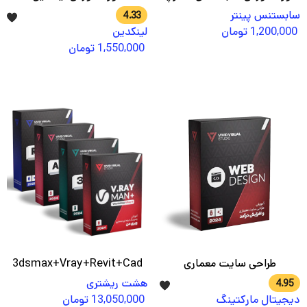
سابستنس پینتر
4.33
1,200,000
تومان
لینکدین
1,550,000
تومان
طراحی سایت معماری
3dsmax+Vray+Revit+Cad
هشت ریشتری
4.95
دیجیتال مارکتینگ
13,050,000
تومان