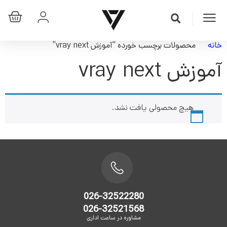
خانه
محصولات برچسب خورده “آموزش vray next”
آموزش vray next
هیچ محصولی یافت نشد.
026-32522280
026-32521568
مشاوره در ساعت اداری