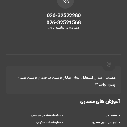
026-32522280
026-32521568
مشاوره در ساعت اداری
عظیمیه، میدان استقلال، نبش خیابان فرشته، ساختمان فرشته، طبقه
چهارم، واحد 13
آموزش های معماری
صفحه اول
دانلود آبجکت تری دی مکس
دوره های آنلاین معماری
دانلود آبجکت اسکچاپ