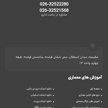
026-32522280
026-32521568
مشاوره در ساعت اداری
عظیمیه، میدان استقلال، نبش خیابان فرشته، ساختمان فرشته، طبقه
چهارم، واحد 13
آموزش های معماری
صفحه اول
دانلود آبجکت تری دی مکس
دوره های آنلاین معماری
دانلود آبجکت اسکچاپ
آموزش های رایگان معماری
دانلود آبجکت رویت
دوره آموزش آنلاین تری دی مکس
دانلود تکسچر PBR