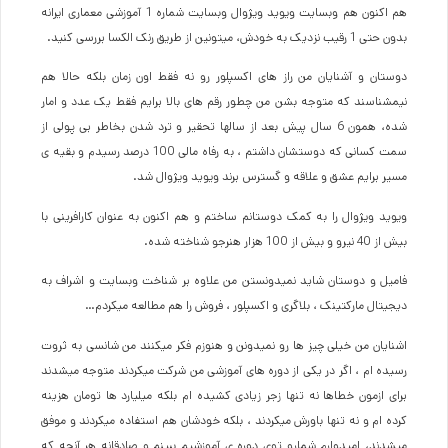
هم اکنون هم وبسایت ویوید ویژوال وبسایت شماره 1 آموزشی معماری ایرانه
بدون حتی 1 رقیب نزدیک به خودش، میتونین از طریق رنک الکسا بررسی کنید.
دوستان و آشنایان من راز های اکسپلور رو نه فقط اون زمان بلکه حالا هم
نیمشناسند که متوجه بشن من چطور رقم های بالا برایم فقط یک عدد و امار
شده، همون 6 سال پیش بعد از سالها تحقیر و ترد شدن بخاطر بی پولی از
سمت کسانی که دوستشان داشتم ، به رفاه مالی 100 درصد رسیدم و بقیه ی
مسیر برایم عشق و علاقه و گسترس برند ویوید ویژوال شد.
ویوید ویژوال را به کمک دوستانم ساختم و هم اکنون به عنوان کارافرینی با
بیش از 40 نیرو و بیش از 100 هزار هنرجو شناخته شده.
فامیل و دوستان شاید نمیدونستن من علاوه بر شناخت وبسایت و اشراف به
دیجیتال مارکتینک ، بلاگری و اکسپلور ، فروش را هم مطالعه میکردم…
اشنایان من خیلی چیز ها رو نمیدونن و هنوزم فکر میکنند من شانسی به ثروت
رسیده ام ، اگر در یکی از دوره های آموزشی من شرکت میکردند متوجه میشدند
برای ازمون خطاها نه تنها زجر زیادی کشیده ام بلکه میلیارد ها تومان هزینه
کرده ام و نه تنها باورش میکردند ، بلکه خودشان هم استفاده میکردند و موفق
میشدند، امیدوارم شمارو توی دوره ی آموزشیم ببینم و صادقانه هر آنچه که