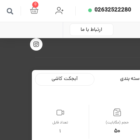
0
02632522280
ارتباط با ما
سته بندی
آبجکت کاشی
حجم (مگابایت)
تعداد فایل
50
1