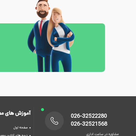
آموزش های مع
026-32522280
026-32521568
صفحه اول
مشاوره در ساعت اداری
دوره های آنلاین معما