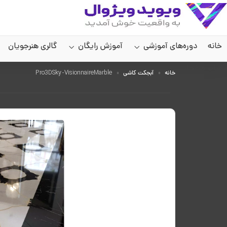
خانه
دوره‌های آموزشی
آموزش رایگان
گالری هنرجویان
سایر صفحات
خانه
آبجکت کاشی
Pro3DSky-VisionnaireMarble