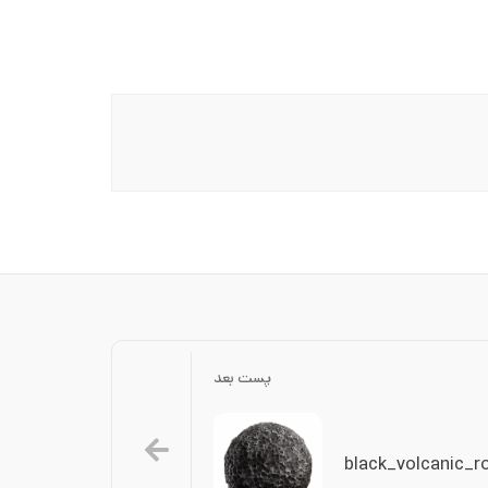
پست بعد
black_volcanic_r