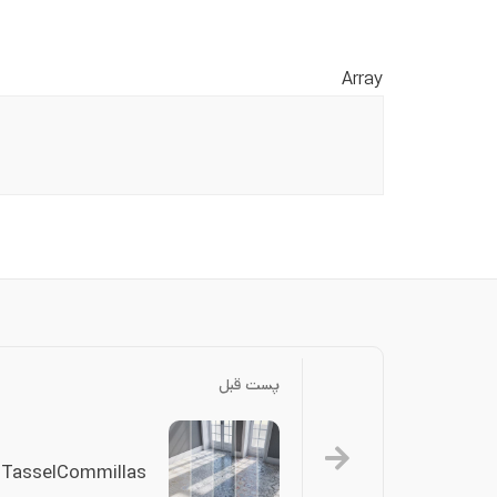
Array
پست قبل
-TasselCommillas