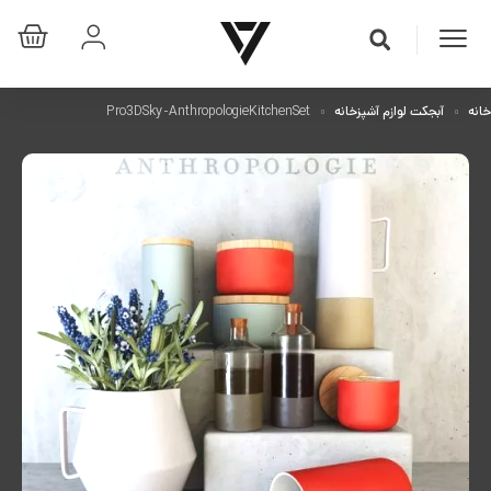
خانه
آبجکت لوازم آشپزخانه
Pro3DSky-AnthropologieKitchenSet