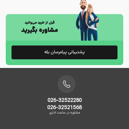
قبل از خرید می‌وانید
مشاوره بگیرید
پشتیبانی پیامرسان بله
026-32522280
026-32521568
مشاوره در ساعت اداری