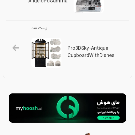
AngeloPoGamma
پست بعد
Pro3DSky-Antique 
CupboardWithDishes