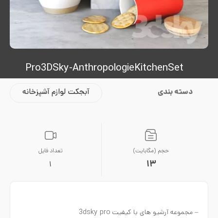
Pro3DSky-AnthropologieKitchenSet
دسته بندی
آبجکت لوازم آشپزخانه
حجم (مگابایت)
تعداد فایل
13
1
– مجموعه آرشیو های با کیفیت 3dsky pro