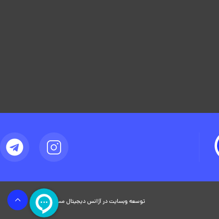
توسعه وبسایت در آژانس دیجیتال مستر ادز