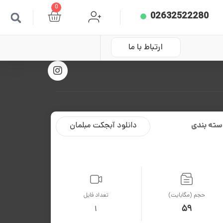
0
02632522280
ارتباط با ما
سته بندی
دانلود آبجکت مبلمان
حجم (مگابایت)
تعداد فایل
59
1