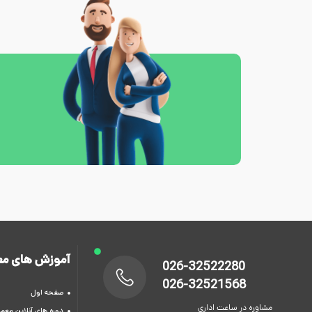
آموزش های مع
026-32522280
026-32521568
صفحه اول
مشاوره در ساعت اداری
دوره های آنلاین معما