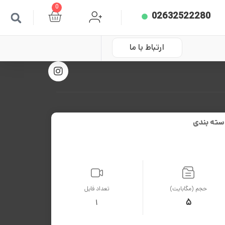
0
02632522280
ارتباط با ما
سته بندی
حجم (مگابایت)
تعداد فایل
5
1