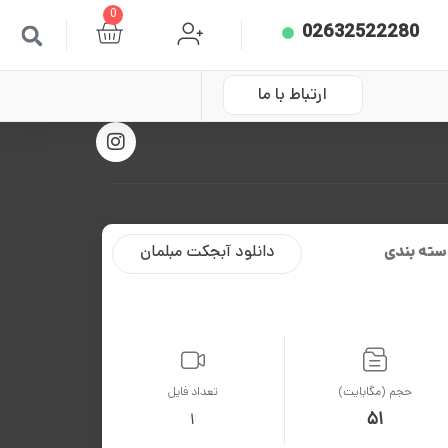
0
02632522280
ارتباط با ما
سته بندی
دانلود آبجکت مبلمان
حجم (مگابایت)
تعداد فایل
51
1