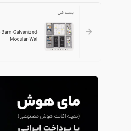
پست قبل
-Barn-Galvanized-
Modular-Wall