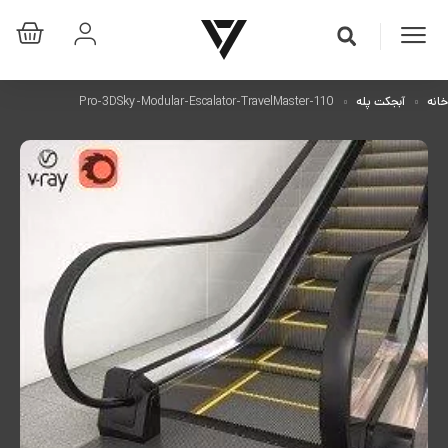
خانه
آبجکت پله
Pro-3DSky-Modular-Escalator-TravelMaster-110