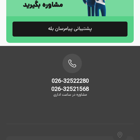
مشاوره بگیرید
پشتیبانی پیامرسان بله
026-32522280
026-32521568
مشاوره در ساعت اداری