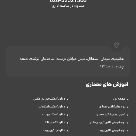
026-32521568
مشاوره در ساعت اداری
عظیمیه، میدان استقلال، نبش خیابان فرشته، ساختمان فرشته، طبقه
چهارم، واحد 13
آموزش های معماری
صفحه اول
دانلود آبجکت تری دی مکس
دوره های آنلاین معماری
دانلود آبجکت اسکچاپ
آموزش های رایگان معماری
دانلود آبجکت رویت
دوره آموزش آنلاین تری دی مکس
دانلود تکسچر PBR
دوره آموزش آنلاین رویت
دانلود پلاگین رویت