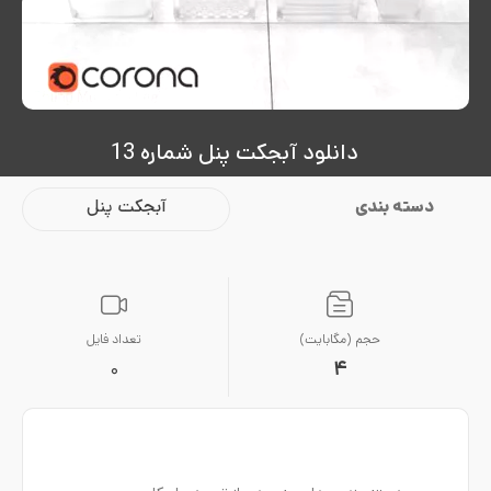
دانلود آبجکت پنل شماره 13
دسته بندی
آبجکت پنل
حجم (مگابایت)
تعداد فایل
4
0