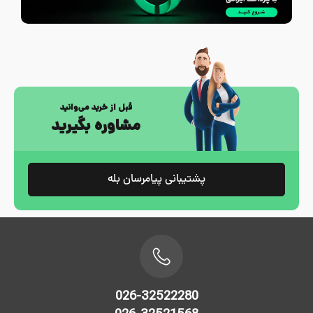
قبل از خرید می‌وانید
مشاوره بگیرید
پشتیبانی پیامرسان بله
026-32522280