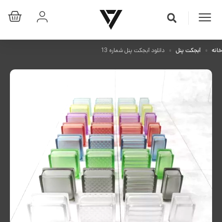
خانه
آبجکت پنل
دانلود آبجکت پنل شماره 13